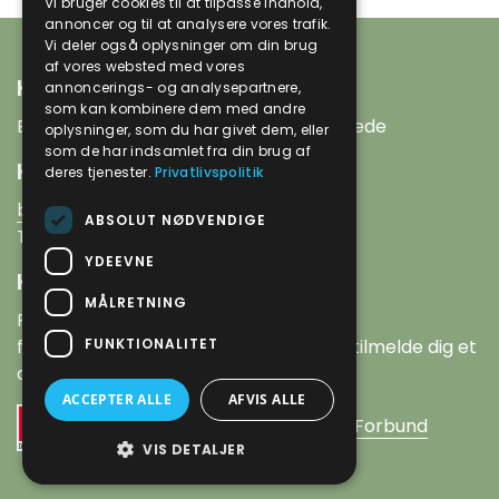
Vi bruger cookies til at tilpasse indhold,
annoncer og til at analysere vores trafik.
Vi deler også oplysninger om din brug
af vores websted med vores
Kursisten
annoncerings- og analysepartnere,
som kan kombinere dem med andre
Byens fritidsskole for udviklingshæmmede
oplysninger, som du har givet dem, eller
som de har indsamlet fra din brug af
Kontakt
deres tjenester.
Privatlivspolitik
birte_dal@hotmail.com
ABSOLUT NØDVENDIGE
Tlf. 40503344
YDEEVNE
Kursusmateriale
MÅLRETNING
Ring eller send en mail for at
FUNKTIONALITET
få tilsendt kursusmateriale eller for at tilmelde dig et
af vores kurser.
ACCEPTER ALLE
AFVIS ALLE
En del af
Dansk Oplysnings Forbund
VIS DETALJER